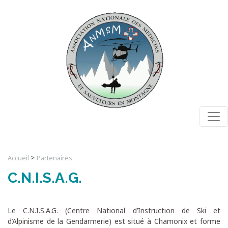
Togg
>
Accueil
Partenaires
C.N.I.S.A.G.
Le C.N.I.S.A.G. (Centre National d’Instruction de Ski et
d’Alpinisme de la Gendarmerie) est situé à Chamonix et forme