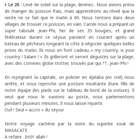
Le 26 :
Levé de soleil sur la plage, devinez.. Nous avions prévu
de manger du poisson frais, mais apprendrons au réveil que la
vente ne se fait que le matin à 6h. Nous tentons dans deux
villages de trouver ce poisson, en vain. Carole nous a préparé un
super taboulé. Jean-Phi, fier de ses 35 bougies, et grand
fédérateur durant ce séjour, parvient en courant après un
bateau de pêcheurs longeant la côte à négocier quelques belles
prises du matin. Ils nous en font cadeau..« my country, is your
country ! Salam ! » Ils grilleront et seront dégustés sur la plage,
avec des convives globe-trotter, trouvés par qui ??.. Jean-Phi !
En rejoignant la capitale, un policier en djelaba (en civil) nous
arrête, et nous reproche une posture insultante d’une fille de
notre équipe (les pieds sur le tableau de bord de la voiture). Il
veut que nous le suivions au poste, nous parlementons
pendant plusieurs minutes. Il nous laisse repartir.
Ouf ! Seul « accro » du séjour.
Notre voyage s’achève par la visite du superbe souk de
MASACATE.
A refaire ..In’ch’ allah !