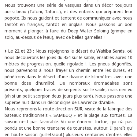
Nous trouvons une série de vasques dans un décor toujours
aussi beau (Tafoni, Tafoni..), et des enfants qui préparent leur
popote. Ils nous guident et tentent de communiquer avec nous
tantôt en français, tantôt en anglais. Nous passons un bon
moment à plonger, à faire du Deep Water Soloing (grimpe en
solo, au-dessus de l’eau), avec de belles gamelles !
Le 22 et 23 :
Nous rejoignons le désert du
Wahiba Sands,
où
nous découvrons les joies du 4x4 sur le sable, ensablés après 10
mètres de progression, quelle rigolade !.. Les pneus dégonflés,
nous parvenons à nous frayer un chemin entre les dunes, et
pénétrons dans le désert d’une dizaine de kilomètres avec une
bonne dose d’humilité. De nombreux dromadaires sont
présents, quelques traces de serpents sur le sable, mais rien vu
(ah si un petit scorpion deux jours plus tard). Nous passons une
superbe nuit dans un décor digne de Lawrence d’Arabie.
Nous reprenons la route direction
SUR
, visite de la fabrique des
bateaux traditionnels « SAMBUQ » et la plage aux tortues. La
saison n’est pas favorable. Vu une énorme tortue, qui n’a pas
pondu et une bonne trentaine de touristes, autour.. Il paraît qu’
en haute saison (juillet/août) plusieurs centaines d’entres elles