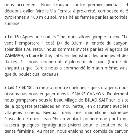
nous accueillent. Nous trouvons notre premier bivouac, et
décidons d’aller faire la Via Ferrata à proximité, composée de 5
tyroliennes à 100 m du sol, mais hélas fermée par les autorités,
surprise !
Le 16 :
Après une nuit fraîche, nous allons grimper la voie "Le
vent l’ emportera " coté D+ de 330m, à l’entrée du canyon,
splendide ! Au retour nous sommes invités par les villageois de
ZAMMAH
, à boire le thé, café, en dégustant des oranges et des
dattes. Ils nous donneront également du pain (forme de
shapattis) que Carole nous a commandé le matin même, ainsi
que du poulet cuit, cadeau !
Les 17 et 18 :
la météo montre quelques signes orageux, nous
n’osons pas nous engager dans le SNAKE CANYON. Finalement
nous grimperons sous le beau village de
BILAD SAIT
sur le site
de la gorgette (escalades en moulinette), en discutant avec les
villageois curieux. Bivouac dans une magnifique palmeraie
(cascade de notre Jean-Phi en voulant prendre une photo qui
laissera quelques égratignures..).Merci pour le soutien de la
gente féminine.. Au matin, nous enfilons nos combis de canyon