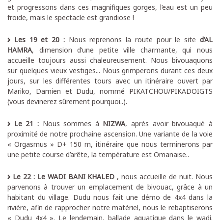
et progressons dans ces magnifiques gorges, l’eau est un peu
froide, mais le spectacle est grandiose !
Les 19 et 20 :
Nous reprenons la route pour le site
d’AL
HAMRA
, dimension d’une petite ville charmante, qui nous
accueille toujours aussi chaleureusement. Nous bivouaquons
sur quelques vieux vestiges... Nous grimperons durant ces deux
jours, sur les différentes tours avec un itinéraire ouvert par
Mariko, Damien et Dudu, nommé PIKATCHOU/PIKADOIGTS
(vous devinerez sûrement pourquoi..).
Le 21 :
Nous sommes à
NIZWA
, après avoir bivouaqué à
proximité de notre prochaine ascension. Une variante de la voie
« Orgasmus » D+ 150 m, itinéraire que nous terminerons par
une petite course d’arête, la température est Omanaise..
Le 22 : Le WADI BANI KHALED
, nous accueille de nuit. Nous
parvenons à trouver un emplacement de bivouac, grâce à un
habitant du village. Dudu nous fait une démo de 4x4 dans la
rivière, afin de rapprocher notre matériel, nous le rebaptiserons
« Dudu 4x4 ». Le lendemain, ballade aquatique dans le wadi.