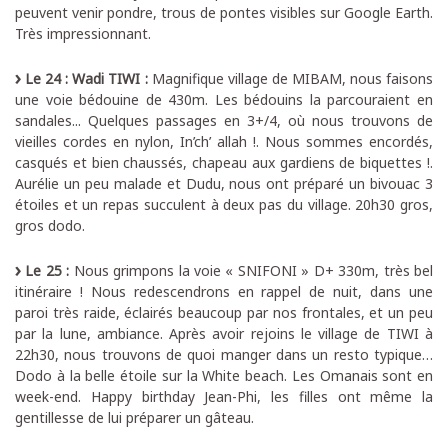
peuvent venir pondre, trous de pontes visibles sur Google Earth.
Très impressionnant.
Le 24 : Wadi TIWI :
Magnifique village de MIBAM, nous faisons
une voie bédouine de 430m. Les bédouins la parcouraient en
sandales... Quelques passages en 3+/4, où nous trouvons de
vieilles cordes en nylon, In’ch’ allah !. Nous sommes encordés,
casqués et bien chaussés, chapeau aux gardiens de biquettes !.
Aurélie un peu malade et Dudu, nous ont préparé un bivouac 3
étoiles et un repas succulent à deux pas du village. 20h30 gros,
gros dodo.
Le 25 :
Nous grimpons la voie « SNIFONI » D+ 330m, très bel
itinéraire ! Nous redescendrons en rappel de nuit, dans une
paroi très raide, éclairés beaucoup par nos frontales, et un peu
par la lune, ambiance. Après avoir rejoins le village de TIWI à
22h30, nous trouvons de quoi manger dans un resto typique…
Dodo à la belle étoile sur la White beach. Les Omanais sont en
week-end. Happy birthday Jean-Phi, les filles ont même la
gentillesse de lui préparer un gâteau.