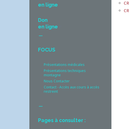
CR
en ligne
CR
Don
en ligne
__
FOCUS
Présentations médicales
Présentations techniques
montagne
Nous Contacter
Contact - Accès aux cours à accès
restreint
__
Pages à consulter :