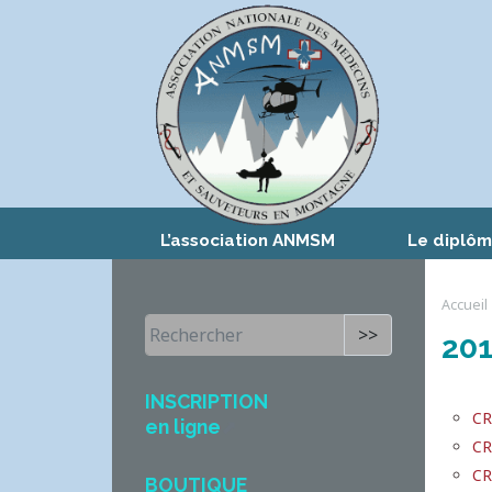
L’association ANMSM
Le diplô
Accueil
>>
20
INSCRIPTION
CR
en ligne
CR
CR
BOUTIQUE