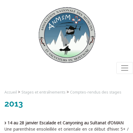
Togg
>
>
Accueil
Stages et entraînements
Comptes-rendus des stages
2013
14 au 28 janvier Escalade et Canyoning au Sultanat d’OMAN
Une parenthèse ensoleillée et orientale en ce début d’hiver. 5+ /