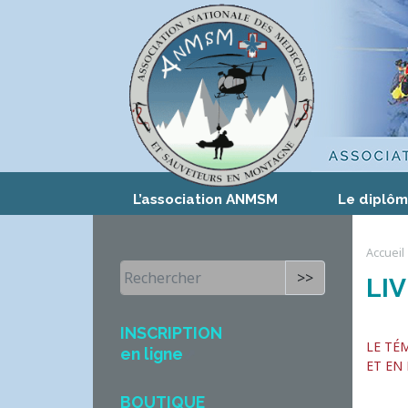
L’association ANMSM
Le diplô
Accueil
>>
LI
INSCRIPTION
LE TÉ
en ligne
ET EN
BOUTIQUE