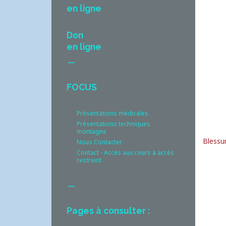
en ligne
Don
en ligne
__
FOCUS
Présentations médicales
Présentations techniques
montagne
Blessur
Nous Contacter
Contact - Accès aux cours à accès
restreint
__
Pages à consulter :